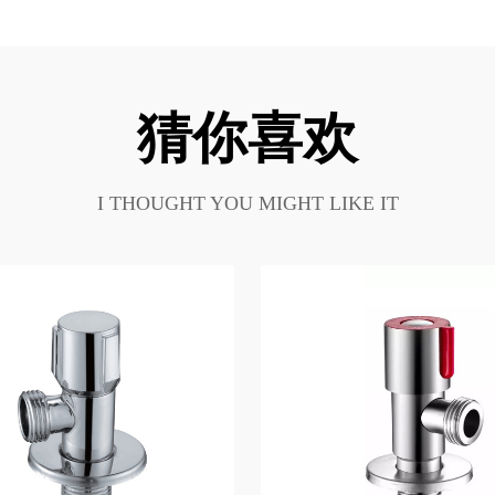
猜你喜欢
I THOUGHT YOU MIGHT LIKE IT