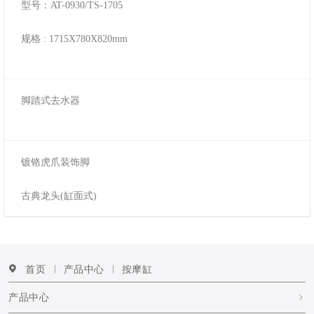
型号：AT-0930/TS-1705
规格 : 1715X780X820mm
脚踏式去水器
镀铬虎爪装饰脚
古典龙头(缸面式)
首页
产品中心
按摩缸
产品中心