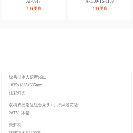
AT-0917
A-1139/TS-1139
了解更多
了解更多
经典型水力按摩浴缸
1835x1835x635mm
炫彩灯光
双柄双控浴缸组合龙头+手持淋浴花洒
2#TV+冰箱
美梦枕
防残留水Y型管道