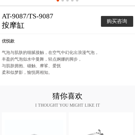
AT-9087/TS-9087
购买咨询
按摩缸
优悦款
气泡与肌肤的细腻接触，在空气中幻化出浪漫气泡，
丰盈的气泡似水中曼舞，轻点婀娜的脚步，
与肌肤拥抱、碰触、摩挲、爱抚
柔和似梦影，愉悦两相知。
猜你喜欢
I THOUGHT YOU MIGHT LIKE IT