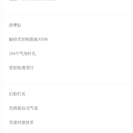
按摩缸
触控式控制面板AY06
284个气泡针孔
背部热透理疗
幻彩灯光
无残留自洁气道
无缝对接技术