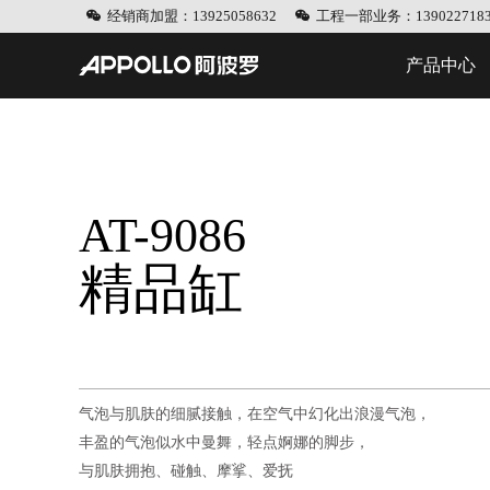
经销商加盟：13925058632
工程一部业务：1390227183
产品中心
AT-9086
精品缸
气泡与肌肤的细腻接触，在空气中幻化出浪漫气泡，
丰盈的气泡似水中曼舞，轻点婀娜的脚步，
与肌肤拥抱、碰触、摩挲、爱抚