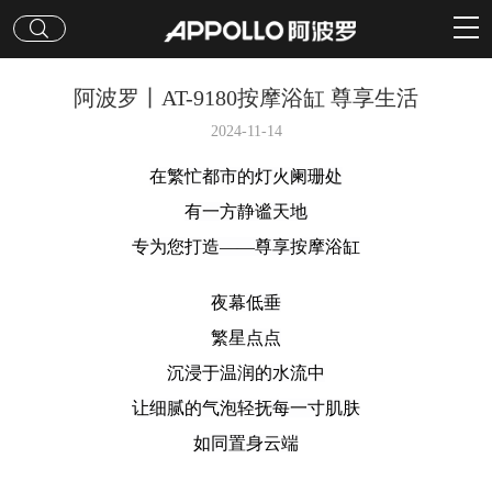
阿波罗丨AT-9180按摩浴缸 尊享生活
2024-11-14
在繁忙都市的灯火阑珊处
有一方静谧天地
专为您打造——尊享按摩浴缸
夜幕低垂
繁星点点
沉浸于温润的水流中
让细腻的气泡轻抚每一寸肌肤
如同置身云端