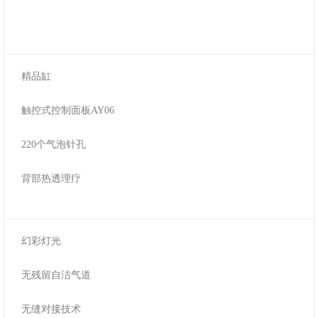
精品缸
触控式控制面板AY06
220个气泡针孔
背部热透理疗
幻彩灯光
无残留自洁气道
无缝对接技术