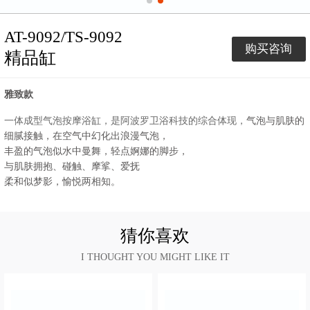
AT-9092/TS-9092
购买咨询
精品缸
雅致款
气泡与肌肤的
一体成型气泡按摩浴缸，是阿波罗卫浴科技的综合体现，
细腻接触，在空气中幻化出浪漫气泡，
丰盈的气泡似水中曼舞，轻点婀娜的脚步，
与肌肤拥抱、碰触、摩挲、爱抚
柔和似梦影，愉悦两相知。
猜你喜欢
I THOUGHT YOU MIGHT LIKE IT