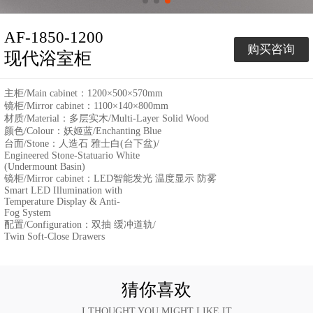
AF-1850-1200
购买咨询
现代浴室柜
主柜/Main cabinet：1200×500×570mm
镜柜/Mirror cabinet：1100×140×800mm
材质/Material：多层实⽊/Multi-Layer Solid Wood
颜⾊/Colour：妖姬蓝/Enchanting Blue
台⾯/Stone：⼈造⽯ 雅⼠⽩(台下盆)/
Engineered Stone-Statuario White
(Undermount Basin)
镜柜/Mirror cabinet：LED智能发光 温度显示 防雾
Smart LED Illumination with
Temperature Display & Anti-
Fog System
配置/Configuration：双抽 缓冲道轨/
Twin Soft-Close Drawers
猜你喜欢
I THOUGHT YOU MIGHT LIKE IT