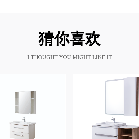
猜你喜欢
I THOUGHT YOU MIGHT LIKE IT