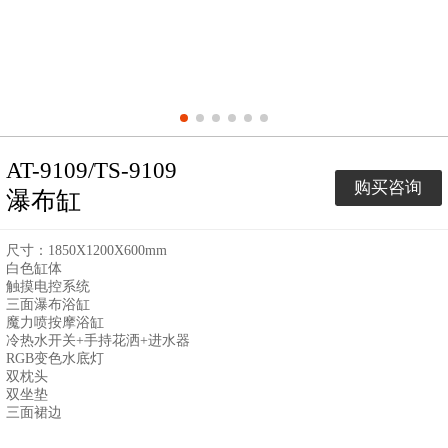
AT-9109/TS-9109
购买咨询
瀑布缸
尺寸：1850X1200X600mm
白色缸体
触摸电控系统
三面瀑布浴缸
魔力喷按摩浴缸
冷热水开关+手持花洒+进水器
RGB变色水底灯
双枕头
双坐垫
三面裙边