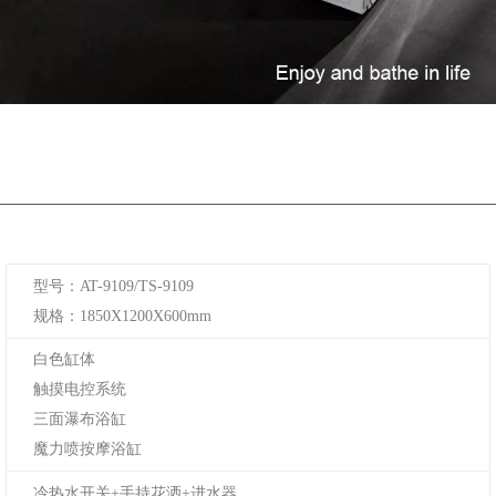
型号：AT-9109/TS-9109
规格：1850X1200X600mm
白色缸体
触摸电控系统
三面瀑布浴缸
魔力喷按摩浴缸
冷热水开关+手持花洒+进水器