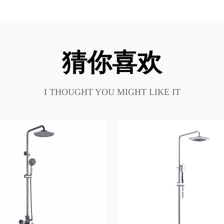
猜你喜欢
I THOUGHT YOU MIGHT LIKE IT