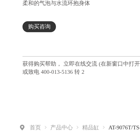
柔和的气泡与水流环抱身体
犹如重获新生般满足，美好而又美妙
魔丽喷嘴位置的精心设计
购买咨询
为你的身体带来360°全方位按摩
仿佛告别一切嘈杂
只需静静感受此刻的温暖与舒适
获得购买帮助， 立即在线交流 (在新窗口中打开
或致电 400-013-5136 转 2
AT-9076T/TS
首页
产品中心
精品缸