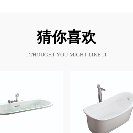
猜你喜欢
I THOUGHT YOU MIGHT LIKE IT