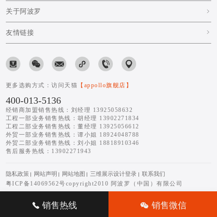
关于阿波罗
友情链接
更多选购方式：访问天猫
【appollo旗舰店】
400-013-5136
经销商加盟销售热线：刘经理 13925058632
工程一部业务销售热线：胡经理 13902271834
工程二部业务销售热线：董经理 13925056612
外贸一部业务销售热线：谭小姐 18924048788
外贸二部业务销售热线：刘小姐 18818910346
售后服务热线：13902271943
隐私政策
网站声明
网站地图
三维展示设计登录
联系我们
粤ICP备14069562号
copyright2010 阿波罗（中国）有限公司
销售热线
销售微信