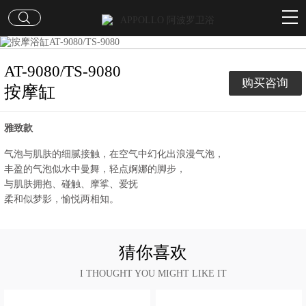
AT-9080/TS-9080
购买咨询
按摩缸
雅致款
气泡与肌肤的细腻接触，在空气中幻化出浪漫气泡，
丰盈的气泡似水中曼舞，轻点婀娜的脚步，
与肌肤拥抱、碰触、摩挲、爱抚
柔和似梦影，愉悦两相知。
猜你喜欢
I THOUGHT YOU MIGHT LIKE IT