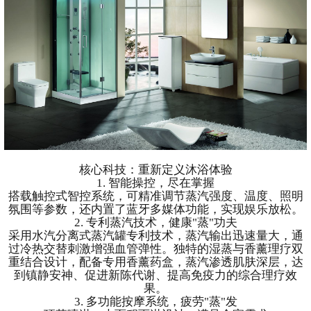
核心科技：重新定义沐浴体验
1. 智能操控，尽在掌握
搭载触控式智控系统，可精准调节蒸汽强度、温度、照明
氛围等参数，还内置了蓝牙多媒体功能，实现娱乐放松。
2. 专利蒸汽技术，健康"蒸"功夫
采用水汽分离式蒸汽罐专利技术，蒸汽输出迅速量大，通
过冷热交替刺激增强血管弹性。独特的湿蒸与香薰理疗双
重结合设计，配备专用香薰药盒，蒸汽渗透肌肤深层，达
到镇静安神、促进新陈代谢、提高免疫力的综合理疗效
果。
3. 多功能按摩系统，疲劳"蒸"发