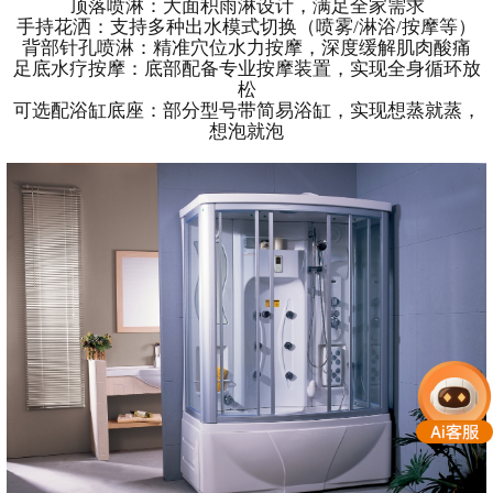
顶落喷淋：大面积雨淋设计，满足全家需求
手持花洒：支持多种出水模式切换（喷雾/淋浴/按摩等）
背部针孔喷淋：精准穴位水力按摩，深度缓解肌肉酸痛
足底水疗按摩：底部配备专业按摩装置，实现全身循环放
松
可选配浴缸底座：部分型号带简易浴缸，实现想蒸就蒸，
想泡就泡