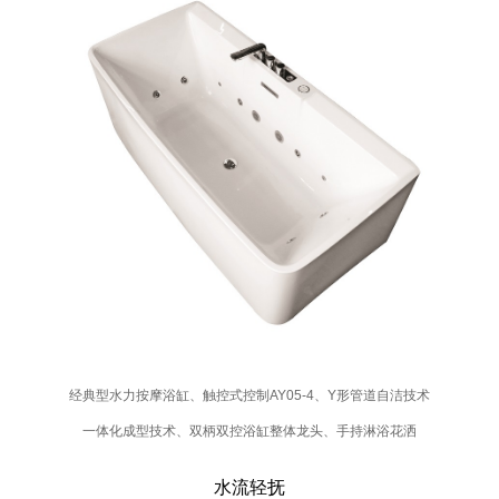
经典型⽔⼒按摩浴缸、触控式控制AY05-4、Y形管道⾃洁技术
⼀体化成型技术、双柄双控浴缸整体⻰头、⼿持淋浴花洒
水流轻抚