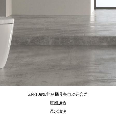
ZN-109智能马桶
具备自动开合盖
座圈加热
温水清洗