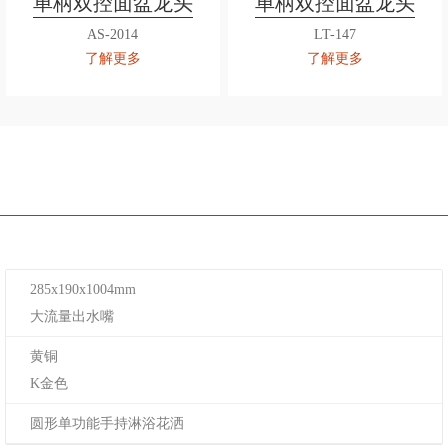
单柄双控面盆龙头
单柄双控面盆龙头
AS-2014
LT-147
了解更多
了解更多
285x190x1004mm
大流量出水嘴
黄铜
K金色
圆形单功能手持淋浴花洒