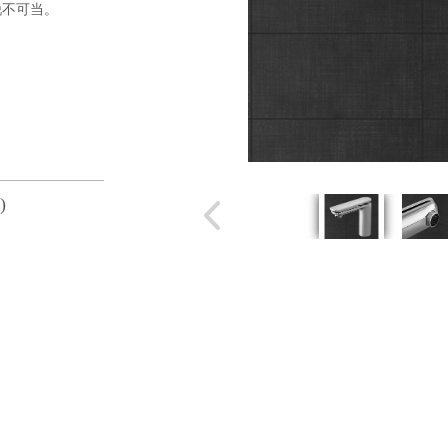
锐不可当。
)