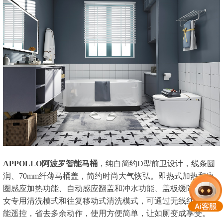
APPOLLO阿波罗智能马桶
，纯白简约D型前卫设计，线条圆
润、70mm纤薄马桶盖，简约时尚大气恢弘。即热式加热和座
圈感应加热功能、自动感应翻盖和冲水功能、盖板缓降、分男
女专用清洗模式和往复移动式清洗模式，可通过无线红外线智
能遥控，省去多余动作，使用方便简单，让如厕变成享受。