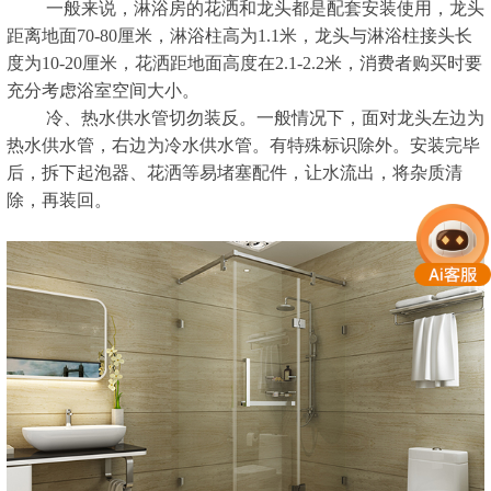
一般来说，淋浴房的花洒和龙头都是配套安装使用，龙头
距离地面70-80厘米，淋浴柱高为1.1米，龙头与淋浴柱接头长
度为10-20厘米，花洒距地面高度在2.1-2.2米，消费者购买时要
充分考虑浴室空间大小。
冷、热水供水管切勿装反。一般情况下，面对龙头左边为
热水供水管，右边为冷水供水管。有特殊标识除外。安装完毕
后，拆下起泡器、花洒等易堵塞配件，让水流出，将杂质清
除，再装回。