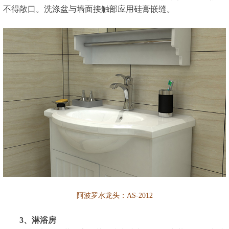
不得敞口。洗涤盆与墙面接触部应用硅膏嵌缝。
阿波罗水龙头：AS-2012
3、淋浴房