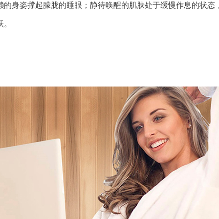
身姿撑起朦胧的睡眼；静待唤醒的肌肤处于缓慢作息的状态，拿
跃。