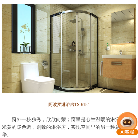
阿波罗淋浴房TS-6184
窗外一枝独秀，欣欣向荣；窗里是心生温暖的淋浴环境，
米黄的暖色调，别致的淋浴房，实现空间里的另一种意境升
华。