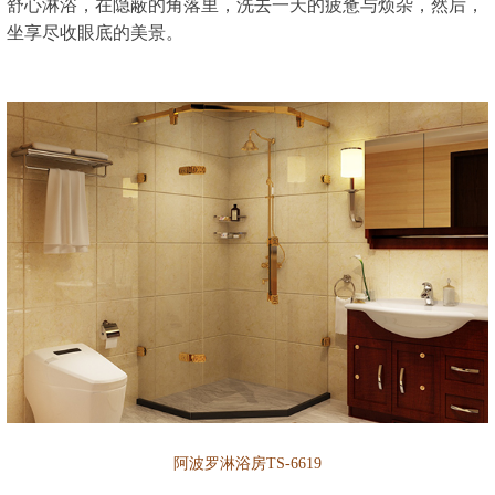
舒心淋浴，在隐蔽的角落里，洗去一天的疲惫与烦杂，然后，
坐享尽收眼底的美景。
阿波罗淋浴房TS-6619