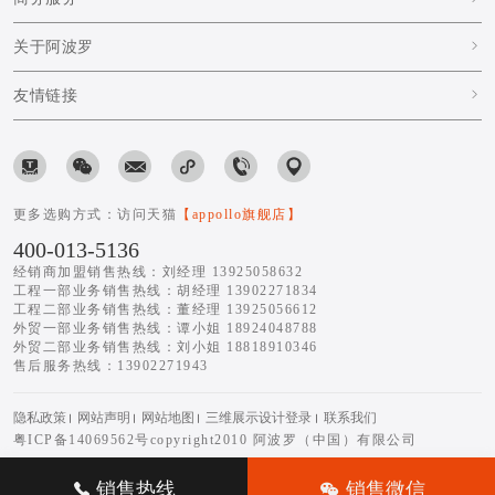
关于阿波罗
友情链接
更多选购方式：访问天猫
【appollo旗舰店】
400-013-5136
经销商加盟销售热线：刘经理 13925058632
工程一部业务销售热线：胡经理 13902271834
工程二部业务销售热线：董经理 13925056612
外贸一部业务销售热线：谭小姐 18924048788
外贸二部业务销售热线：刘小姐 18818910346
售后服务热线：13902271943
隐私政策
网站声明
网站地图
三维展示设计登录
联系我们
粤ICP备14069562号
copyright2010 阿波罗（中国）有限公司
销售热线
销售微信